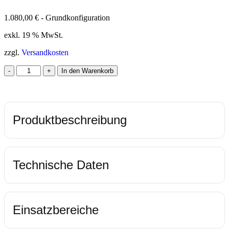
1.080,00
€
- Grundkonfiguration
exkl. 19 % MwSt.
zzgl.
Versandkosten
-
+
In den Warenkorb
Produktbeschreibung
ITSBrecht LFE 14. Generation – Lüfterloser Thin-mITX
Technische Daten
Industrie-PC
Extrem kompakter, lautloser Industrie-PC mit Intel® Core™
der 14. Generation für Steuerung, Netzwerk und Edge-
Chipset: Intel® H610
Anwendungen.
Speicher: 2× DDR5-SODIMM, bis zu 96 GB (Dual
Einsatzbereiche
Der ITSBrecht LFE 14. Gen basiert auf dem Industrie Thin
Channel, non-ECC)
mITX-Board mit H610-Chipsatz und ist in einem
1× M.2 Key-M (2242, PCIe Gen4 x4, NVMe)
hochwertigen Aluminiumgehäuse mit vollständig passiver