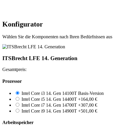
2× SATA III
Kühlung untergebracht. Ideal für wartungsfreie Embedded-
Lüfterloser Embedded-PC für Automation, Steuerung,
Netzwerk: 1× Intel® i219LM (1 GbE, iAMT) + 1×
und 24/7-Installationen.
IoT
Realtek RTL8111H (1 GbE)
Medizin-, Labor- und Audioumgebungen
Intern bis zu 1× 2,5" SSD (abhängig vom
Intel® Core™ Prozessoren (12.–14. Gen, LGA1700)
Netzwerk-Gateways und Edge-Node-Systeme
Konfigurator
Einbauwinkel)
bis 35 Watt TDP
Visualisierung, Panel-PCs und Infotainment
Bis zu 96 GB DDR5-4800/5600 RAM
Wartungsfreie Langzeitinstallationen
Anschlüsse
Pcie x4 M.2 NVMe SSD-Support
Wählen Sie die Komponenten nach Ihren Bedürfnissen aus
2× Gigabit LAN (Intel + Realtek, mit Teaming)
1× HDMI 2.0b
HDMI, DisplayPort & USB-C mit DisplayPort-Alt-
1× DisplayPort 1.4a
Modus
1× USB-C (3.2 Gen2, mit DisplayPort Alt-Modus)
ITSBrecht LFE 14. Generation
Lüfterloses Vollaluminiumgehäuse
2× USB 2.0 (extern)
Seriell: 1× COM (RS232, intern)
Gesamtpreis:
HD Audio: Realtek ALC256 (Line-In, Line-Out,
Speaker)
Prozessor
GPIO: 8-Bit
TPM 2.0 integriert (Intel)
Intel Core i3 14. Gen 14100T
Basis-Version
Watchdog: BIOS-/Boot-/OS-Level
Intel Core i5 14. Gen 14400T
+
164,00
€
Intel Core i7 14. Gen 14700T
+
307,00
€
Frontanschlüsse:
Intel Core i9 14. Gen 14900T
+
501,00
€
2× USB 3.0
Arbeitsspeicher
Power-Taste mit LED