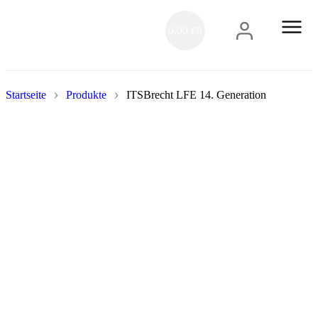
0,00
€
0
IT-Servi
+
›
›
Startseite
Produkte
ITSBrecht LFE 14. Generation