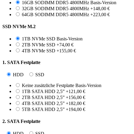
Abmessungen & Montage
16GB SODIMM DDR5 4800MHz
Basis-Version
32GB SODIMM DDR5 4800MHz
+
148,00
€
Gehäuse: Aluminium-Gehäuse mit Kühlrippen
64GB SODIMM DDR5 4800MHz
+
223,00
€
Abmessungen: 228 × 187 × 61.5 mm (B × T × H)
Montage: Tisch, Wand, VESA-kompatibel
SSD NVMe M.2
1TB NVMe SSD
Basis-Version
2TB NVMe SSD
+
74,00
€
4TB NVMe SSD
+
155,00
€
1. SATA Festplatte
HDD
SSD
Keine zusätzliche Festplatte
Basis-Version
1TB SATA HDD 2,5”
+
121,00
€
2TB SATA HDD 2,5”
+
156,00
€
4TB SATA HDD 2,5”
+
182,00
€
5TB SATA HDD 2,5”
+
194,00
€
2. SATA Festplatte
HDD
SSD